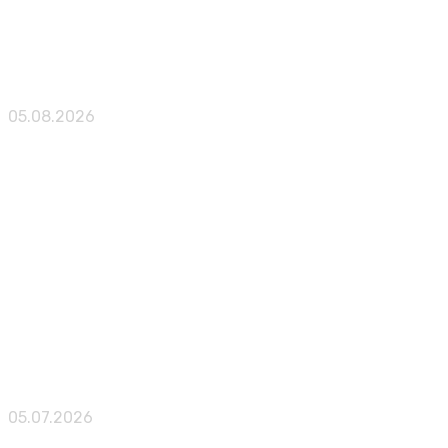
Частный детектив МАУС — нуарный шутер, который
05.08.2026
Публикации
Абсолютное зло: 10 ролевых игр, где можно стать
05.07.2026
Публикации