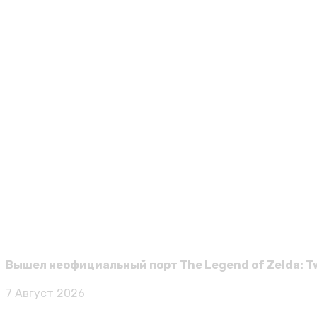
Виктор к
Реквием по здравому смыслу: Обзор Resident Evi
Для тех, у кого мог возникнуть вопрос: а что в принципе
Виктор к
Для Crimson Desert выйдет крупное обновление
Кроме того, разработчики поработают над улучшением гр
Виктор к
Продажи Windrose достигли миллиона копий чере
Чтобы пройти основную сюжетную кампанию, игрокам пот
Вышел неофициальный порт The Legend of Zelda: Twi
7 Август 2026
Карта сайта