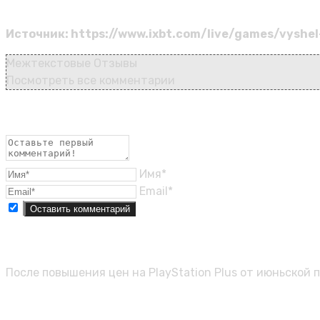
Источник: https://www.ixbt.com/live/games/vyshel
Межтекстовые Отзывы
Посмотреть все комментарии
Имя*
Email*
Sony раскрыла июньскую подборку PS
После повышения цен на PlayStation Plus от июньской 
Играем в игры без официальной ло