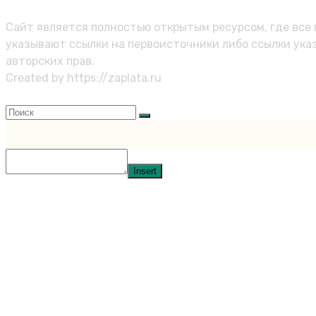
Политика персональных данных
Сайт является полностью открытым ресурсом, где все 
указывают ссылки на первоисточники либо ссылки ука
авторских прав.
Created by https://zaplata.ru
Закрыть меню
Insert