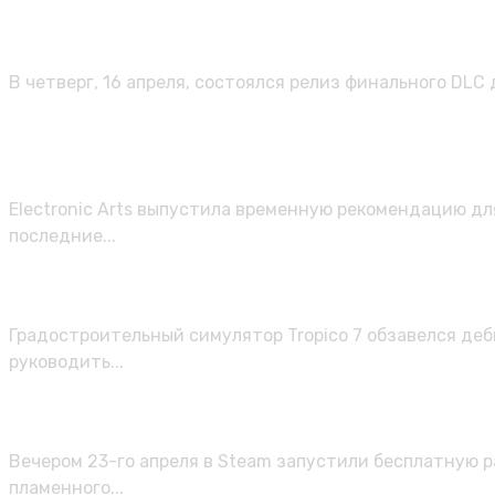
Очередная победа над Denuvo: Atom
финального дополнения
В четверг, 16 апреля, состоялся релиз финального DLC 
EA рекомендовала владельцам новы
сбоев в Battlefield 6
Electronic Arts выпустила временную рекомендацию для
последние...
Возвращение диктатора: представл
Градостроительный симулятор Tropico 7 обзавелся деб
руководить...
В Steam стартовала раздача экшен
Вечером 23-го апреля в Steam запустили бесплатную р
пламенного...