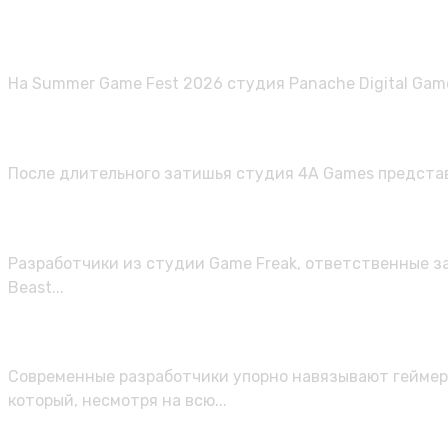
Анонсирована мрачная 1666: Amster
На Summer Game Fest 2026 студия Panache Digital Game
Жуткая подземка возвращается: в 
После длительного затишья студия 4A Games представ
Вышел трейлер ролевого экшена Bea
Разработчики из студии Game Freak, ответственные з
Beast...
Абсолютное зло: 10 ролевых игр, 
Современные разработчики упорно навязывают геймера
который, несмотря на всю...
Выживание в сеттинге Древнего Ри