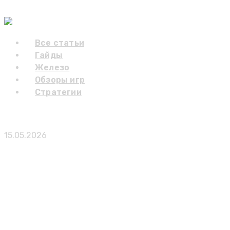
Skip to content
Gaming Blog
Все статьи
Гайды
Железо
Обзоры игр
Стратегии
В Fortnite временно отключили езду на ламах
15.05.2026
Публикации