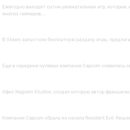
Ежегодно выходят сотни увлекательных игр, которые,
многих геймеров,...
В Steam стартовала раздача рогалик
В Steam запустили бесплатную раздачу игры, предлага
Возвращение эпохи Xbox 360: как 
Еще в середине нулевых компания Capcom славилась с
Офис Nagoshi Studios в Токио закр
Офис Nagoshi Studios, создал которую автор франшизы 
Capcom при разработке вырезала одн
Компания Capcom убрала из начала Resident Evil: Requ