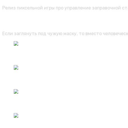
Релиз пиксельной игры про управление заправочной ста
Когда носишь маску, она рано или 
Если заглянуть под чужую маску, то вместо человечес
Частный детектив МАУС — нуарный шутер, который умудр
05.08.2026
/
0 Комментариев
Премьера фильма по Elden Ring намечена 3 марта 2028 го
05.08.2026
/
0 Комментариев
Коллаборация Overwatch и Diablo 4 возвращается с новым
05.08.2026
/
0 Комментариев
Новая жизнь порождает и новую смерть. Обзор игры «Gro