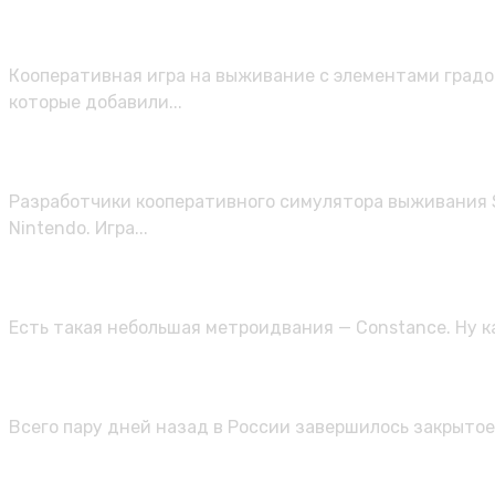
желаемого перед майским релизом
Кооперативная игра на выживание с элементами градо
которые добавили...
Smalland: Survive the Wilds выйдет 
Разработчики кооперативного симулятора выживания Sm
Nintendo. Игра...
Constance — играем против депрес
Есть такая небольшая метроидвания — Constance. Ну ка
Итоги закрытого теста Throne and 
Всего пару дней назад в России завершилось закрытое 
Представлена дорожная карта обнов