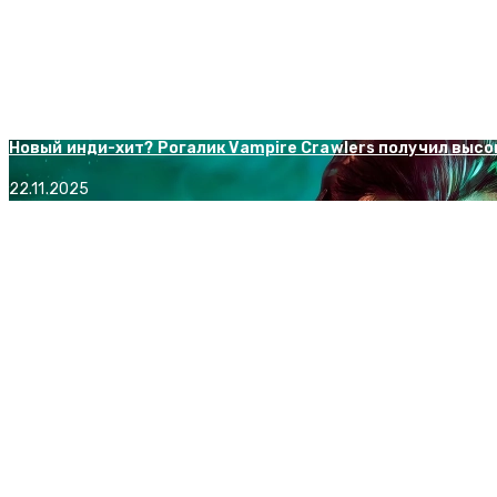
22.11.2025
Итоги закрытого теста Throne and Liberty и будущее игр
09.05.2026
Новый инди-хит? Рогалик Vampire Crawlers получил высок
22.11.2025
Что будет, если Disney купит права на разработку Doom? Об
24.12.2025
Limboмания. Сравнительный обзор мобильных Silt и Richy
09.12.2025
В сервисе Steam можно бесплатно забрать в библиотеку Ag
03.07.2026
Windrose стартовала в раннем доступе и собрала более 2