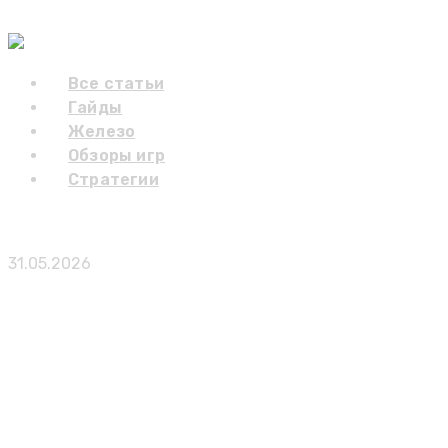
Skip to content
Gaming Blog
Все статьи
Гайды
Железо
Обзоры игр
Стратегии
Официально: предзаказы Grand Theft Auto 6 откро
31.05.2026
Публикации