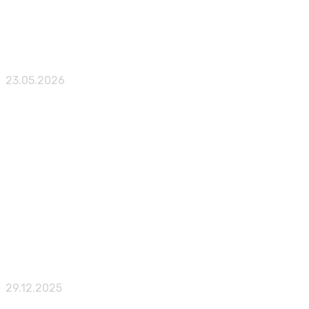
Глава Take-Two: релиз Grand Theft Auto VI должен 
23.05.2026
Публикации
Анонс Dark Engines: средневековый боевой экшен н
29.12.2025
Железо
Публикации