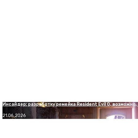
0 Комментариев
Windrose стартовала в раннем доступе и собрала более 2
21.11.2025
Инсайдер: Ubisoft планирует выпустить ремейк самой пер
24.03.2026
Для Farming Simulator 25 вышло дополнение SKY Agricult
11.07.2026
Состоялся релиз MOTORSLICE — экшена, похожего на смесь 
13.05.2026
Инсайдер: разработку ремейка Resident Evil 0, возможно
21.06.2026
10 файтингов для PlayStation 2, прошедших проверку вр