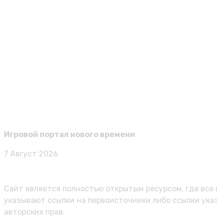
Виктор к
Для Crimson Desert выйдет крупное обновление
Кроме того, разработчики поработают над улучшением гр
Виктор к
Продажи Windrose достигли миллиона копий чере
Чтобы пройти основную сюжетную кампанию, игрокам пот
Игровой портал нового времени
7 Август 2026
Карта сайта
Политика персональных данных
Сайт является полностью открытым ресурсом, где все 
указывают ссылки на первоисточники либо ссылки ука
авторских прав.