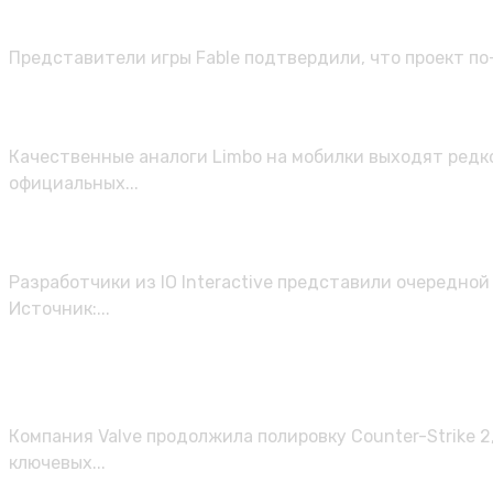
Разработчики Fable подтвердили ре
Представители игры Fable подтвердили, что проект по
Limboмания. Сравнительный обзор м
Качественные аналоги Limbo на мобилки выходят редко
официальных...
Представлен новый геймплейный тре
Разработчики из IO Interactive представили очередной т
Источник:...
Valve выпустила очередное обновле
гранат
Компания Valve продолжила полировку Counter-Strike 2
ключевых...