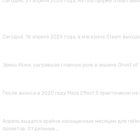
Сегодня, 21 апреля 2026 года, на платформе Steam выхо
Карьерный рост в преисподней: се
менеджмента Sintopia
Сегодня, 16 апреля 2026 года, в магазине Steam выходи
Эрика Исии назвала переход Sucke
Эрика Исии, сыгравшая главную роль в экшене Ghost of 
Mass Effect 5 всё ещё в разработк
После анонса в 2020 году Mass Effect 5 практически н
Подвезли годноты: главные игровы
Апрель выдался крайне насыщенным месяцем для гейме
проектов. Отдельные...