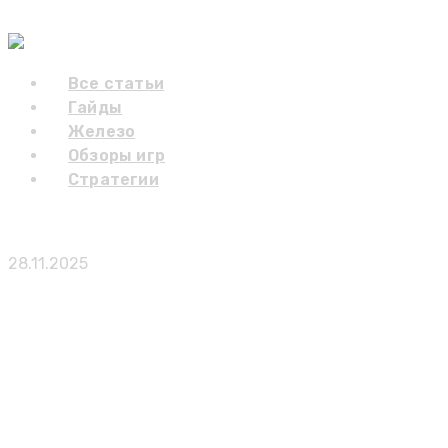
Skip to content
Gaming Blog
Все статьи
Гайды
Железо
Обзоры игр
Стратегии
Этим летом Assassin’s Creed официально возвращае
28.11.2025
Публикации