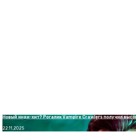
Психологический хоррор 8AM временно стал бесплатным
07.01.2026
EA рекомендовала владельцам новых видеокарт NVIDIA ус
03.08.2026
Выживание в сеттинге Древнего Рима: Romestead собрал
10.12.2025
Возвращение диктатора: представлен первый геймплей T
09.12.2025
Официально: предзаказы Grand Theft Auto 6 откроются 
31.05.2026
Новый инди-хит? Рогалик Vampire Crawlers получил высок
22.11.2025
« Июл