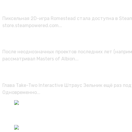
В Steam в ранний доступ вышла 2D
Пиксельная 2D-игра Romestead стала доступна в Steam
store.steampowered.com...
Masters of Albion вышла в раннем 
После неоднозначных проектов последних лет (наприм
рассматривал Masters of Albion...
Официально: предзаказы Grand The
Глава Take-Two Interactive Штраус Зельник ещё раз п
Одновременно...
Частный детектив МАУС — нуарный шутер, который умудр
05.08.2026
/
0 Комментариев