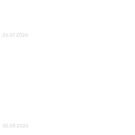
Microsoft снизила цены на Game Pass, но убрала эк
26.01.2026
Публикации
Новая жизнь порождает и новую смерть. Обзор игр
05.08.2026
Публикации