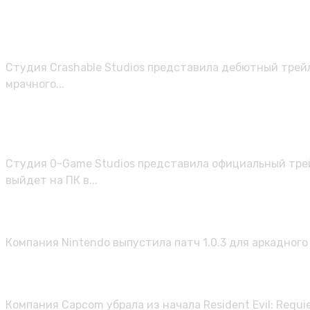
Анонс Dark Engines: средневековы
для ПК
Студия Crashable Studios представила дебютный трей
мрачного...
Семь кошмаров в одном городе: ан
стиле PS1
Студия 0-Game Studios представила официальный трей
выйдет на ПК в...
Mario Tennis Fever получила обнов
Компания Nintendo выпустила патч 1.0.3 для аркадного
Capcom при разработке вырезала одн
Компания Capcom убрала из начала Resident Evil: Requ