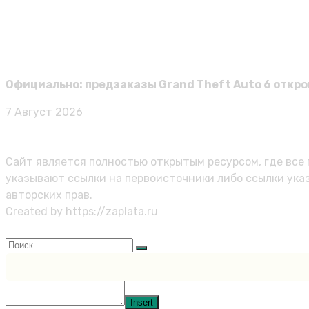
Виктор к
Продажи Windrose достигли миллиона копий чере
Чтобы пройти основную сюжетную кампанию, игрокам пот
Официально: предзаказы Grand Theft Auto 6 откр
7 Август 2026
Карта сайта
Политика персональных данных
Сайт является полностью открытым ресурсом, где все 
указывают ссылки на первоисточники либо ссылки ука
авторских прав.
Created by https://zaplata.ru
Закрыть меню
Insert