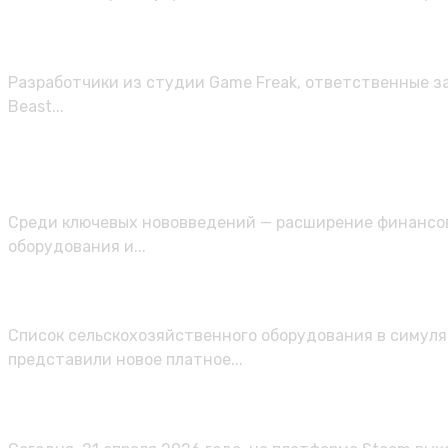
Вышел трейлер ролевого экшена Bea
Разработчики из студии Game Freak, ответственные з
Beast...
Для управленческого симулятора D
и исправления
Среди ключевых нововведений — расширение финансов
оборудования и...
Для Farming Simulator 25 вышло до
Список сельскохозяйственного оборудования в симулят
представили новое платное...
На ПК выходит пошаговый карточный